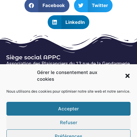
Facebook
Twitter
LinkedIn
Siège social APPC
Association des Plaisanciers du 13 rue de la Gendarmerie
56640 Arzon
Gérer le consentement aux
cookies
Me connecter
Nous utilisons des cookies pour optimiser notre site web et notre service.
Accepter
Refuser
Préférences
Site offert par :