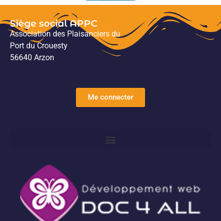
Siège social APPC
Association des Plaisanciers du
Port du Crouesty
56640 Arzon
Me connecter